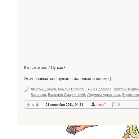
Кто смотрел? Ну как?
Этим заниматься нужно в валенках и шлеме;)
Дмитрий Дюжев
,
Михаил Галустян
,
Анна Седокова
,
Дмитрий Шарак
Васильев
,
Валентин Смирнитский
,
Людмила Артемьева
,
Беременн
21 сентября 2011, 04:31
nimoff
0
0