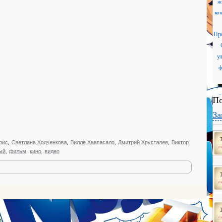
ж
ко
Пр
у
ф
По
За
оис
,
Светлана Ходченкова
,
Вилле Хаапасало
,
Дмитрий Хрусталев
,
Виктор
ый
,
фильм
,
кино
,
видео