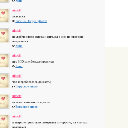
Кино
nimoff
ахахахха
Блог им. EvgeniyKoval
nimoff
не люблю этого актера и фильмы с ним но этот мне
понравился
Кино
nimoff
про НЮ мне больше нравится
Кино
nimoff
что и требовалось доказать)
Вирусное видео
nimoff
аххаха гениально и просто
Вирусное видео
nimoff
в витрине прикольно смотрится интересно, на что там
реагирует