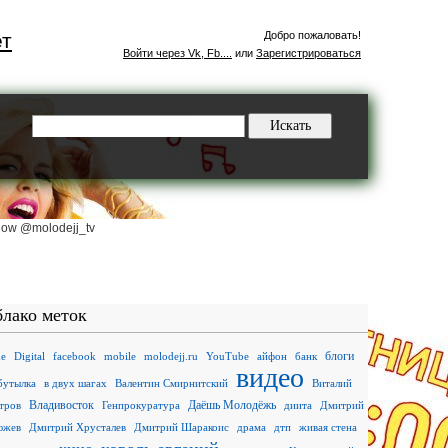
ет
Добро пожаловать!
Войти через Vk, Fb....
или
Зарегистрироваться
low @molodejj_tv
лако меток
блоги
xe
Digital
facebook
mobile
molodejj.ru
YouTube
айфон
банк
видео
бутылка
в двух шагах
Валентин Смирнитский
Виталий
Владивосток
Даёшь Молодёжь
тров
Генпрокуратура
диита
Дмитрий
южев
Дмитрий Хрусталев
Дмитрий Шаракоис
драма
дтп
живая стена