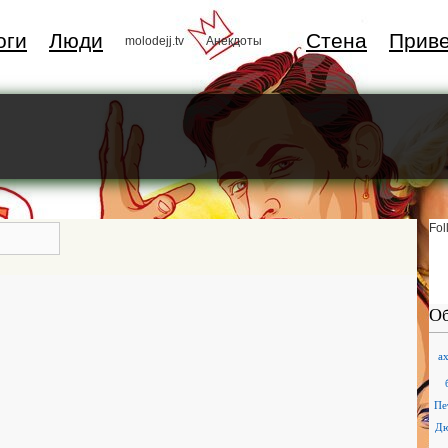
оги
Люди
Стена
Прив
molodejj.tv
Анекдоты
Fol
Об
a
Пе
Д