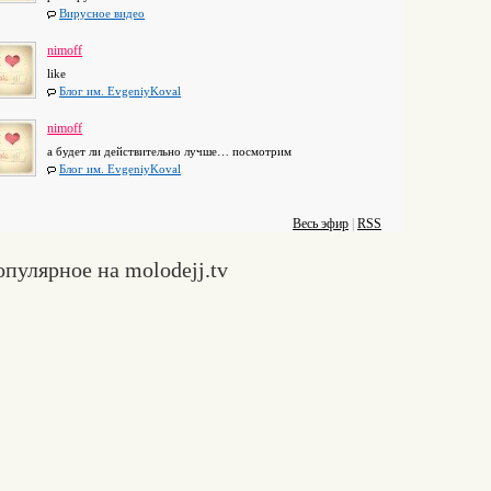
Вирусное видео
nimoff
like
Блог им. EvgeniyKoval
nimoff
а будет ли действительно лучше… посмотрим
Блог им. EvgeniyKoval
Весь эфир
|
RSS
пулярное на molodejj.tv