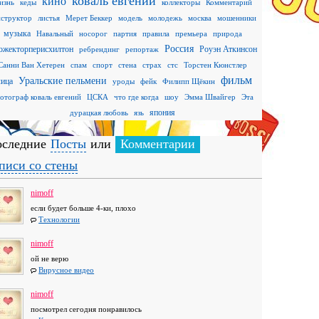
коваль евгений
кино
изнь
кеды
коллекторы
Комментарий
нструктор
листья
Мерет Беккер
модель
молодежь
москва
мошенники
музыка
Навальный
носорог
партия
правила
премьера
природа
Россия
ожекторперисхилтон
Роуэн Аткинсон
ребрендинг
репортаж
Санни Ван Хетерен
спам
спорт
стена
страх
стс
Торстен Кюнстлер
фильм
Уральские пельмени
лица
уроды
фейк
Филипп Щёкин
отограф коваль евгений
ЦСКА
что где когда
шоу
Эмма Швайгер
Эта
япония
дурацкая любовь
язь
следние
Посты
или
Комментарии
писи со стены
nimoff
если будет больше 4-ки, плохо
Технологии
nimoff
ой не верю
Вирусное видео
nimoff
посмотрел сегодня понравилось