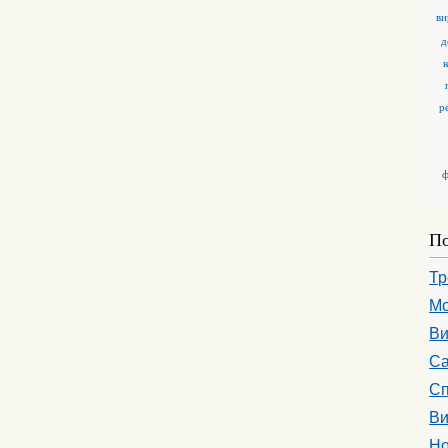
ви
д
р
ф
По
Тр
Мо
Ви
Са
Сп
Ви
Но