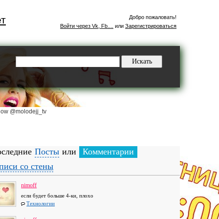
ет
Добро пожаловать!
Войти через Vk, Fb....
или
Зарегистрироваться
low @molodejj_tv
следние
Посты
или
Комментарии
писи со стены
nimoff
если будет больше 4-ки, плохо
Технологии