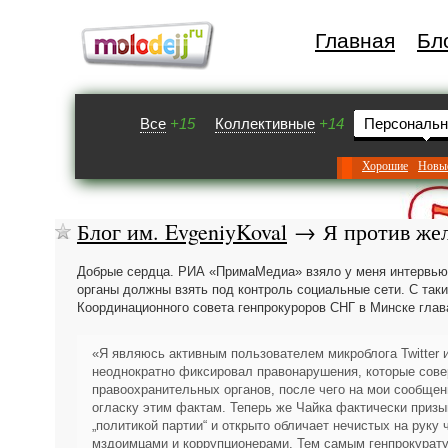
Главная
Бл
Все
+15
Коллективные
+14
Персональ
Хорошие
Новы
Блог им. EvgeniyKoval
→ Я против жел
Добрые сердца. РИА «ПримаМедиа» взяло у меня интервью,
органы должны взять под контроль социальные сети.
С так
Координационного совета генпрокуроров СНГ в Минске гла
«Я являюсь активным пользователем микроблога Twitter 
неоднократно фиксировал правонарушения, которые сове
правоохранительных органов, после чего на мои сообще
огласку этим фактам. Теперь же Чайка фактически призы
„политикой партии“ и открыто обличает нечистых на руку
мздоимцами и коррупционерами. Тем самым генпрокурату