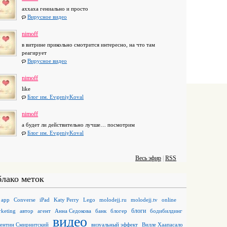
аххаха гениально и просто
Вирусное видео
nimoff
в витрине прикольно смотрится интересно, на что там
реагирует
Вирусное видео
nimoff
like
Блог им. EvgeniyKoval
nimoff
а будет ли действительно лучше… посмотрим
Блог им. EvgeniyKoval
Весь эфир
|
RSS
лако меток
app
Converse
iPad
Katy Perry
Lego
molodejj.ru
molodejj.tv
online
блоги
keting
автор
агент
Анна Седокова
банк
блогер
бодибилдинг
видео
лентин Смирнитский
визуальный эффект
Вилле Хаапасало