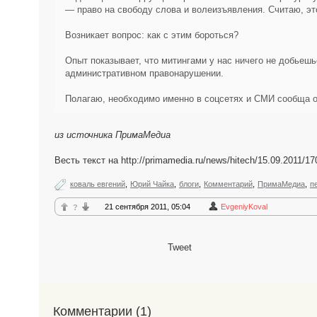
— право на свободу слова и волеизъявления. Считаю, эт
Возникает вопрос: как с этим бороться?
Опыт показывает, что митингами у нас ничего не добьешь
административном правонарушении.
Полагаю, необходимо именно в соцсетях и СМИ сообща о
из источника ПримаМедиа
Весть текст на http://primamedia.ru/news/hitech/15.09.2011/17
коваль евгений
,
Юрий Чайка
,
блоги
,
Комментарий
,
ПримаМедиа
,
п
21 сентября 2011, 05:04
EvgeniyKoval
?
Tweet
Комментарии (
1
)