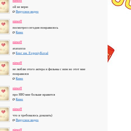
nimoff
ой не верю
Вирусное видео
nimoff
посмотрел сегодня понравилось
Кино
nimoff
ахахахха
Блог им. EvgeniyKoval
nimoff
не люблю этого актера и фильмы с ним но этот мне
понравился
Кино
nimoff
про НЮ мне больше нравится
Кино
nimoff
что и требовалось доказать)
Вирусное видео
nimoff