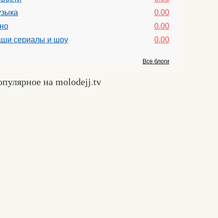
зыка
0.00
но
0.00
ши сериалы и шоу
0.00
Все блоги
пулярное на molodejj.tv