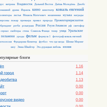
Владивосток
рус
витрина
Дальний Восток
Даёшь Молодёжь
Джобс
коваль евгений
кино
омашний
драма
Израиль
кинотеатр
музыка
коллекторы
листья
Мишель Матичевич
мошенники
награды
Прожекторперисхилтон
персоны
пожар
премьера
прикол
природа
Россия
Роуэн Аткинсон
ебрендинг
регби
розыгрыш
рф
светофор
Уральские
улица
сериал
скейтеры
стена
Сэмюэль Финци
тизер
фильм
пельмени
уроды
формула 1
фотограф коваль евгений
отосессия
Фридерике Кемптер
футбол
что где когда
Шенке Меринг
япония
шоу
Эмма Швайгер
Эта дурацкая любовь
пулярные блоги
ёп
1.16
й город
1.14
деобитва
1.13
йт
0.00
орт
0.00
русное видео
0.00
вости
0.00