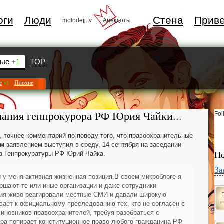
оги
Люди
Стена
Прив
molodejj.tv
Анекдоты
ные
+1
TOP
е
Плохие
+1
ания генпрокурора РФ Юрия Чайки...
Fol
 точнее комментарий по поводу того, что правоохранительные
им заявлением выступил в среду, 14 сентября на заседании
ва Генпрокуратуры РФ Юрий Чайка.
По
За
и у меня активная жизненная позиция.В своем микроблоге я
ршают те или иные организации и даже сотрудники
ния живо реагировали местные СМИ и давали широкую
вает к официальному преследованию тех, кто не согласен с
 чиновников-правоохранителей, требуя разобраться с
ра попирает конституционное право любого гражданина РФ